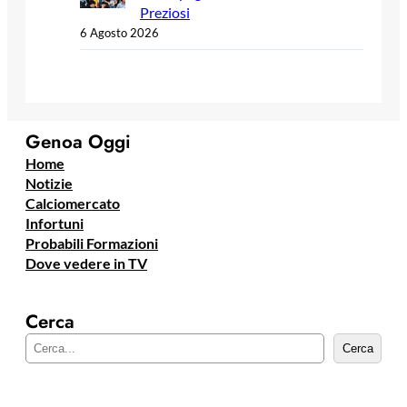
Preziosi
6 Agosto 2026
Genoa Oggi
Home
Notizie
Calciomercato
Infortuni
Probabili Formazioni
Dove vedere in TV
Cerca
C
Cerca
e
r
c