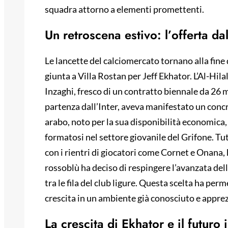
squadra attorno a elementi promettenti.
Un retroscena estivo: l’offerta da
Le lancette del calciomercato tornano alla fine 
giunta a Villa Rostan per Jeff Ekhator. L’Al-Hil
Inzaghi, fresco di un contratto biennale da 26 m
partenza dall’Inter, aveva manifestato un concre
arabo, noto per la sua disponibilità economica, 
formatosi nel settore giovanile del Grifone. Tu
con i rientri di giocatori come Cornet e Onana
rossoblù ha deciso di respingere l’avanzata del
tra le fila del club ligure. Questa scelta ha per
crescita in un ambiente già conosciuto e appre
La crescita di Ekhator e il futuro 