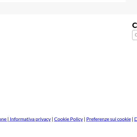
C
C
e
r
c
a
one
|
Informativa privacy
|
Cookie Policy
|
Preferenze sui cookie
|
D