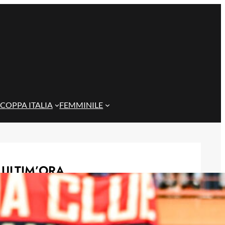
COPPA ITALIA
FEMMINILE
ULTIM’ORA
Rientra Østigård, il Genoa prepara il
trittico di sfide al Ferraris
6 Agosto 2026