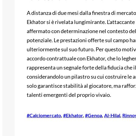
A distanza di due mesi dalla finestra di mercato
Ekhator si è rivelata lungimirante. L’attaccante h
affermato con determinazione nel contesto della
potenziale. Le prestazioni offerte sul campo ha
ulteriormente sul suo futuro. Per questo motivo
accordo contrattuale con Ekhator, che lo leghe
rappresenta un segnale forte della fiducia che i
considerandolo un pilastro su cui costruire le 
solo garantisce stabilità al giocatore, ma raffo
talenti emergenti del proprio vivaio.
#Calciomercato
, 
#Ekhator
, 
#Genoa
, 
Al-Hilal
, 
Rinno