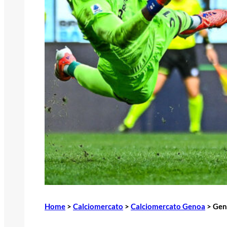
Home
>
Calciomercato
>
Calciomercato Genoa
>
Geno