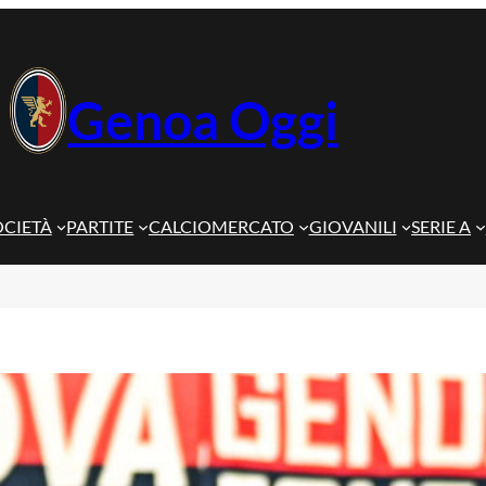
Genoa Oggi
OCIETÀ
PARTITE
CALCIOMERCATO
GIOVANILI
SERIE A