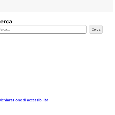
erca
Cerca
ichiarazione di accessibilità