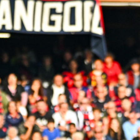
L’ex rossoblù Carparelli riparte dal
Cisano: nuova sfida a 50 anni
6 Agosto 2026
Genoa in lutto: è scomparso l’ex
allenatore Pippo Marchioro
6 Agosto 2026