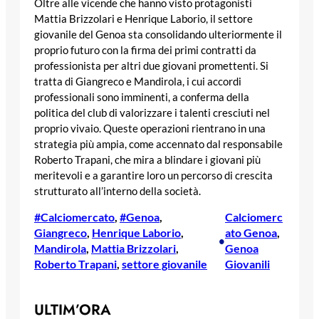
Oltre alle vicende che hanno visto protagonisti
Mattia Brizzolari e Henrique Laborio, il settore
giovanile del Genoa sta consolidando ulteriormente il
proprio futuro con la firma dei primi contratti da
professionista per altri due giovani promettenti. Si
tratta di Giangreco e Mandirola, i cui accordi
professionali sono imminenti, a conferma della
politica del club di valorizzare i talenti cresciuti nel
proprio vivaio. Queste operazioni rientrano in una
strategia più ampia, come accennato dal responsabile
Roberto Trapani, che mira a blindare i giovani più
meritevoli e a garantire loro un percorso di crescita
strutturato all’interno della società.
#Calciomercato
, 
#Genoa
, 
Calciomerc
Giangreco
, 
Henrique Laborio
, 
ato Genoa
, 
•
Mandirola
, 
Mattia Brizzolari
, 
Genoa
Roberto Trapani
, 
settore giovanile
Giovanili
ULTIM’ORA