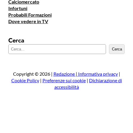
Calciomercato
Infortuni
Probabili Formazioni
Dove vedere in TV
Cerca
C
Cerca
e
r
c
a
Copyright © 2026 |
Redazione
|
Informativa privacy
|
Cookie Policy
|
Preferenze sui cookie
|
Dichiarazione di
accessibilità