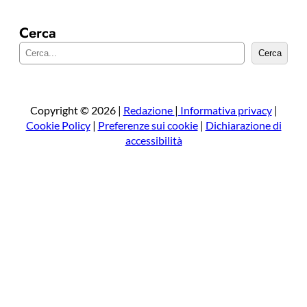
Cerca
C
Cerca
e
r
c
a
Copyright © 2026 |
Redazione
|
Informativa privacy
|
Cookie Policy
|
Preferenze sui cookie
|
Dichiarazione di
accessibilità