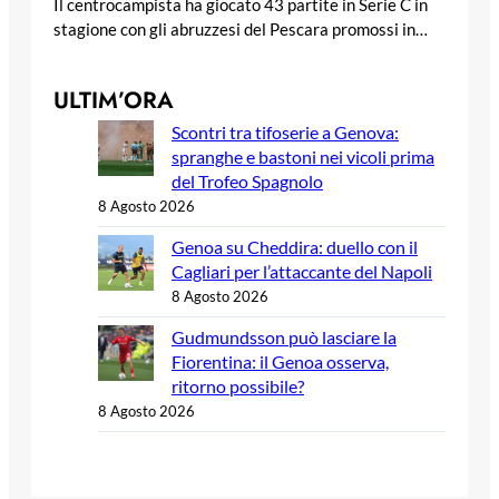
Il centrocampista ha giocato 43 partite in Serie C in
stagione con gli abruzzesi del Pescara promossi in…
ULTIM’ORA
Scontri tra tifoserie a Genova:
spranghe e bastoni nei vicoli prima
del Trofeo Spagnolo
8 Agosto 2026
Genoa su Cheddira: duello con il
Cagliari per l’attaccante del Napoli
8 Agosto 2026
Gudmundsson può lasciare la
Fiorentina: il Genoa osserva,
ritorno possibile?
8 Agosto 2026