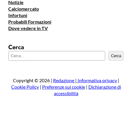
Notizie
Calciomercato
Infortuni
Probabili Formazioni
Dove vedere in TV
Cerca
C
Cerca
e
r
c
a
Copyright © 2026 |
Redazione
|
Informativa privacy
|
Cookie Policy
|
Preferenze sui cookie
|
Dichiarazione di
accessibilità