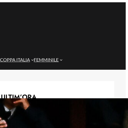
COPPA ITALIA
FEMMINILE
ULTIM’ORA
Scontri tra tifoserie a Genova:
spranghe e bastoni nei vicoli prima
del Trofeo Spagnolo