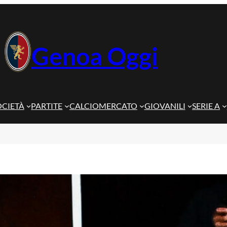
Genoa Oggi
OCIETÀ
PARTITE
CALCIOMERCATO
GIOVANILI
SERIE A