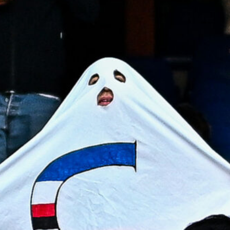
8 Agosto 2026
Genoa su Cheddira: duello con il
Cagliari per l’attaccante del Napoli
8 Agosto 2026
Gudmundsson può lasciare la
Fiorentina: il Genoa osserva, ritorno
possibile?
8 Agosto 2026