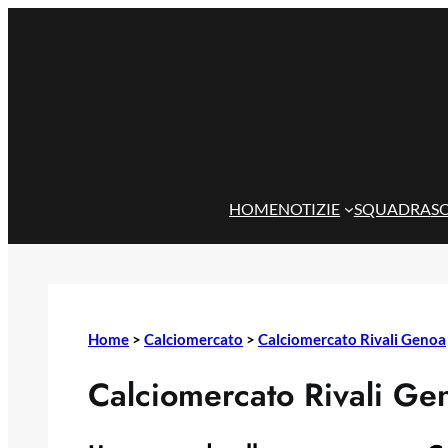
Vai
al
contenuto
HOME
NOTIZIE
SQUADRA
S
Home
>
Calciomercato
>
Calciomercato Rivali Genoa
Calciomercato Rivali Ge