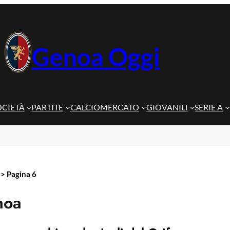
Genoa Oggi
OCIETÀ
PARTITE
CALCIOMERCATO
GIOVANILI
SERIE A
>
Pagina 6
noa