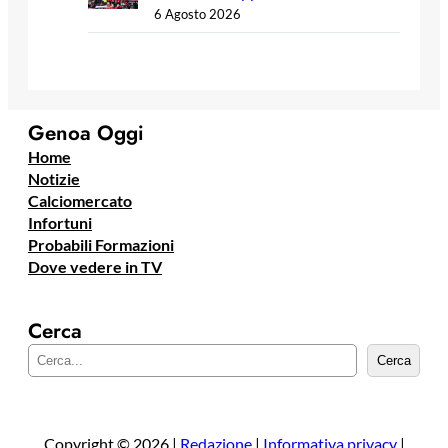
6 Agosto 2026
Genoa Oggi
Home
Notizie
Calciomercato
Infortuni
Probabili Formazioni
Dove vedere in TV
Cerca
C
Cerca
e
r
c
a
Copyright © 2026 |
Redazione
|
Informativa privacy
|