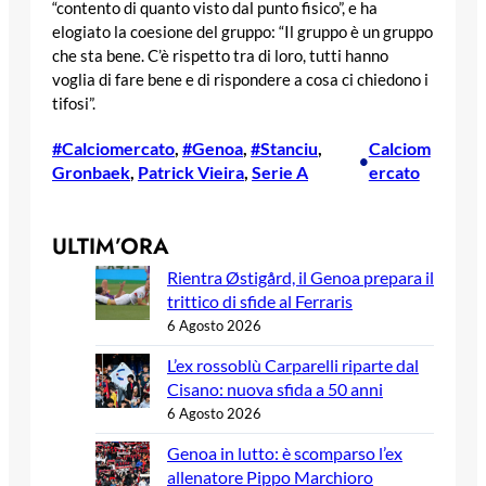
“contento di quanto visto dal punto fisico”, e ha
elogiato la coesione del gruppo: “Il gruppo è un gruppo
che sta bene. C’è rispetto tra di loro, tutti hanno
voglia di fare bene e di rispondere a cosa ci chiedono i
tifosi”.
#Calciomercato
, 
#Genoa
, 
#Stanciu
, 
Calciom
•
Gronbaek
, 
Patrick Vieira
, 
Serie A
ercato
ULTIM’ORA
Rientra Østigård, il Genoa prepara il
trittico di sfide al Ferraris
6 Agosto 2026
L’ex rossoblù Carparelli riparte dal
Cisano: nuova sfida a 50 anni
6 Agosto 2026
Genoa in lutto: è scomparso l’ex
allenatore Pippo Marchioro