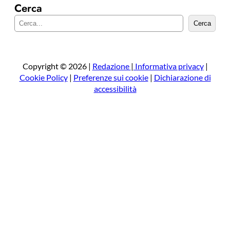
Cerca
C
Cerca
e
r
c
a
Copyright © 2026 |
Redazione
|
Informativa privacy
|
Cookie Policy
|
Preferenze sui cookie
|
Dichiarazione di
accessibilità