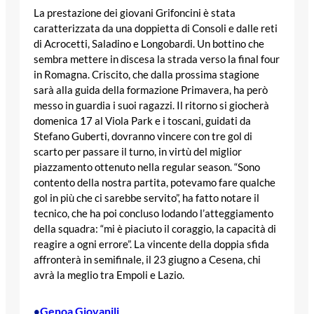
La prestazione dei giovani Grifoncini è stata
caratterizzata da una doppietta di Consoli e dalle reti
di Acrocetti, Saladino e Longobardi. Un bottino che
sembra mettere in discesa la strada verso la final four
in Romagna. Criscito, che dalla prossima stagione
sarà alla guida della formazione Primavera, ha però
messo in guardia i suoi ragazzi. Il ritorno si giocherà
domenica 17 al Viola Park e i toscani, guidati da
Stefano Guberti, dovranno vincere con tre gol di
scarto per passare il turno, in virtù del miglior
piazzamento ottenuto nella regular season. “Sono
contento della nostra partita, potevamo fare qualche
gol in più che ci sarebbe servito”, ha fatto notare il
tecnico, che ha poi concluso lodando l’atteggiamento
della squadra: “mi è piaciuto il coraggio, la capacità di
reagire a ogni errore”. La vincente della doppia sfida
affronterà in semifinale, il 23 giugno a Cesena, chi
avrà la meglio tra Empoli e Lazio.
Genoa Giovanili
•