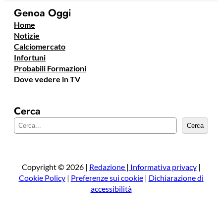
Genoa Oggi
Home
Notizie
Calciomercato
Infortuni
Probabili Formazioni
Dove vedere in TV
Cerca
C
Cerca
e
r
c
a
Copyright © 2026 |
Redazione
|
Informativa privacy
|
Cookie Policy
|
Preferenze sui cookie
|
Dichiarazione di
accessibilità