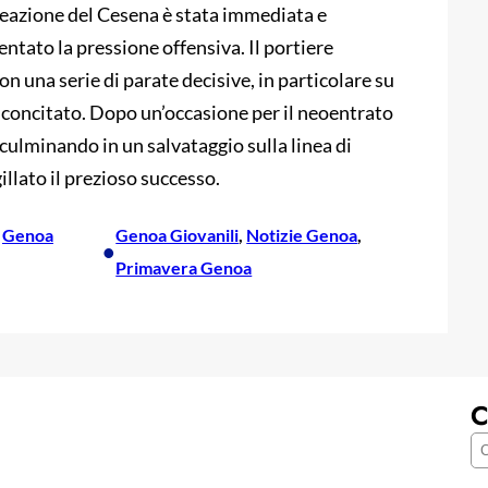
 reazione del Cesena è stata immediata e
tato la pressione offensiva. Il portiere
 una serie di parate decisive, in particolare su
 concitato. Dopo un’occasione per il neoentrato
 culminando in un salvataggio sulla linea di
llato il prezioso successo.
 
Genoa
Genoa Giovanili
, 
Notizie Genoa
, 
•
Primavera Genoa
C
C
e