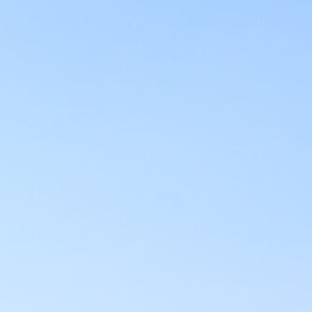
L’ex rossoblù Carparelli riparte dal
Cisano: nuova sfida a 50 anni
6 Agosto 2026
Genoa in lutto: è scomparso l’ex
allenatore Pippo Marchioro
6 Agosto 2026