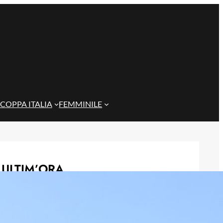
COPPA ITALIA
FEMMINILE
ULTIM’ORA
Rientra Østigård, il Genoa prepara il
trittico di sfide al Ferraris
6 Agosto 2026