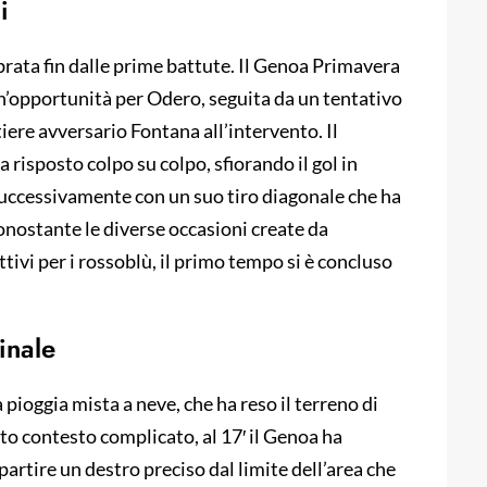
i
ibrata fin dalle prime battute. Il Genoa Primavera
un’opportunità per Odero, seguita da un tentativo
iere avversario Fontana all’intervento. Il
a risposto colpo su colpo, sfiorando il gol in
 successivamente con un suo tiro diagonale che ha
onostante le diverse occasioni create da
tivi per i rossoblù, il primo tempo si è concluso
inale
a pioggia mista a neve, che ha reso il terreno di
sto contesto complicato, al 17′ il Genoa ha
partire un destro preciso dal limite dell’area che