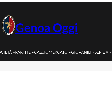
Genoa Oggi
OCIETÀ
PARTITE
CALCIOMERCATO
GIOVANILI
SERIE A