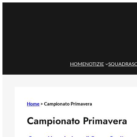
Vai
al
contenuto
HOME
NOTIZIE
SQUADRA
S
Home
>
Campionato Primavera
Campionato Primavera