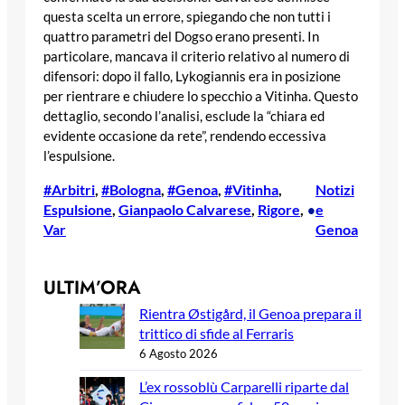
questa scelta un errore, spiegando che non tutti i
quattro parametri del Dogso erano presenti. In
particolare, mancava il criterio relativo al numero di
difensori: dopo il fallo, Lykogiannis era in posizione
per rientrare e chiudere lo specchio a Vitinha. Questo
dettaglio, secondo l’analisi, esclude la “chiara ed
evidente occasione da rete”, rendendo eccessiva
l’espulsione.
#Arbitri
, 
#Bologna
, 
#Genoa
, 
#Vitinha
, 
Notizi
Espulsione
, 
Gianpaolo Calvarese
, 
Rigore
, 
e
•
Var
Genoa
ULTIM’ORA
Rientra Østigård, il Genoa prepara il
trittico di sfide al Ferraris
6 Agosto 2026
L’ex rossoblù Carparelli riparte dal