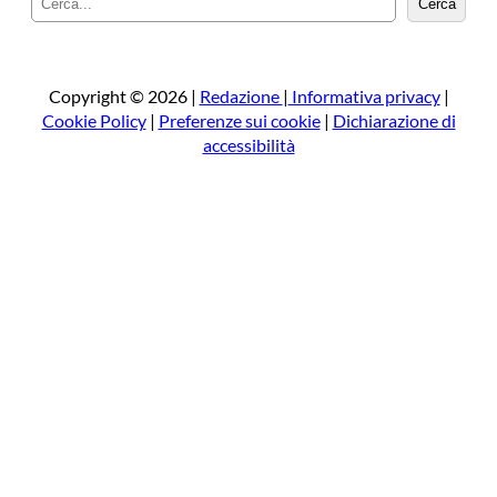
Cerca
e
r
c
a
Copyright © 2026 |
Redazione
|
Informativa privacy
|
Cookie Policy
|
Preferenze sui cookie
|
Dichiarazione di
accessibilità