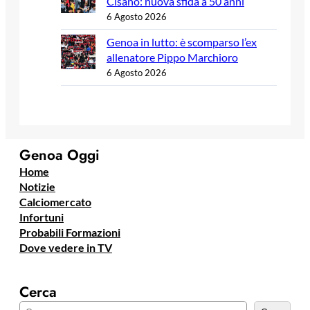
Cisano: nuova sfida a 50 anni
6 Agosto 2026
Genoa in lutto: è scomparso l’ex
allenatore Pippo Marchioro
6 Agosto 2026
Genoa Oggi
Home
Notizie
Calciomercato
Infortuni
Probabili Formazioni
Dove vedere in TV
Cerca
C