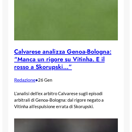
Calvarese analizza Genoa-Bologna:
“Manca un rigore su Vitinha. E il
rosso a Skorupski…”
Redazione
•
26 Gen
L’analisi dell’ex arbitro Calvarese sugli episodi
arbitrali di Genoa-Bologna: dal rigore negato a
Vitinha all’espulsione errata di Skorupski.