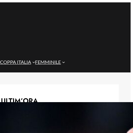
COPPA ITALIA
FEMMINILE
ULTIM’ORA
Contenzioso Genoa-Preziosi, il
Tribunale di Milano dà ragione all’ex
patron