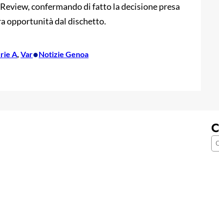
d Review, confermando di fatto la decisione presa
ra opportunità dal dischetto.
•
rie A
, 
Var
Notizie Genoa
C
C
e
r
c
a