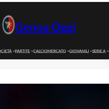
Genoa Oggi
OCIETÀ
PARTITE
CALCIOMERCATO
GIOVANILI
SERIE A