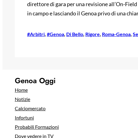
direttore di gara per una revisione all’On-Fiel
in campo e lasciando il Genoa privo di una chia
#Arbitri
, 
#Genoa
, 
Di Bello
, 
Rigore
, 
Roma-Genoa
, 
Se
Genoa Oggi
Home
Notizie
Calciomercato
Infortuni
Probabili Formazioni
Dove vedere in TV