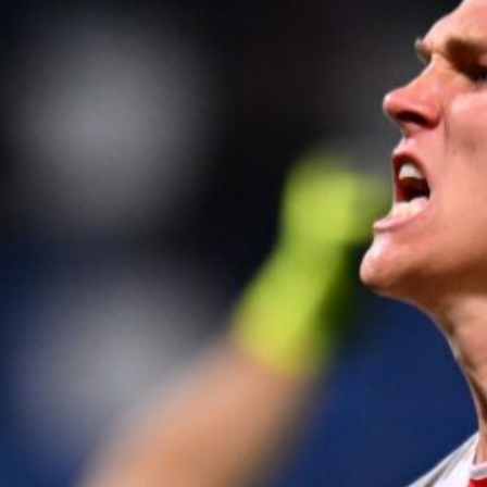
6 Agosto 2026
Marroccu riparte dalla Reggiana: il
ricordo della salvezza con il Genoa
6 Agosto 2026
Tegola Genoa, botta al ginocchio per
Meichtry: out fino a fine agosto
6 Agosto 2026