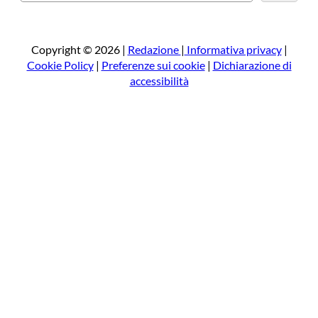
e
r
c
a
Copyright © 2026 |
Redazione
|
Informativa privacy
|
Cookie Policy
|
Preferenze sui cookie
|
Dichiarazione di
accessibilità