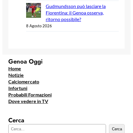
Gudmundsson può lasciare la
Fiorentina: il Genoa osserva,
ritorno possibile?
8 Agosto 2026
Genoa Oggi
Home
Notizie
Calciomercato
Infortuni
Probabili Formazioni
Dove vedere in TV
Cerca
C
Cerca