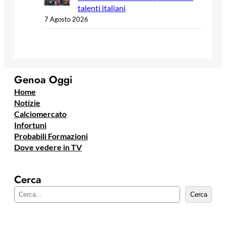
talenti italiani
7 Agosto 2026
Genoa Oggi
Home
Notizie
Calciomercato
Infortuni
Probabili Formazioni
Dove vedere in TV
Cerca
C
Cerca
e
r
c