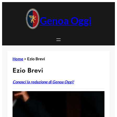
Vai
al
contenuto
Genoa Oggi
Home
>
Ezio Brevi
Ezio Brevi
Conosci la redazione di Genoa Oggi!