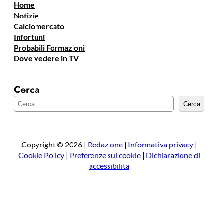
Home
Notizie
Calciomercato
Infortuni
Probabili Formazioni
Dove vedere in TV
Cerca
C
Cerca
e
r
c
a
Copyright © 2026 |
Redazione
|
Informativa privacy
|
Cookie Policy
|
Preferenze sui cookie
|
Dichiarazione di
accessibilità