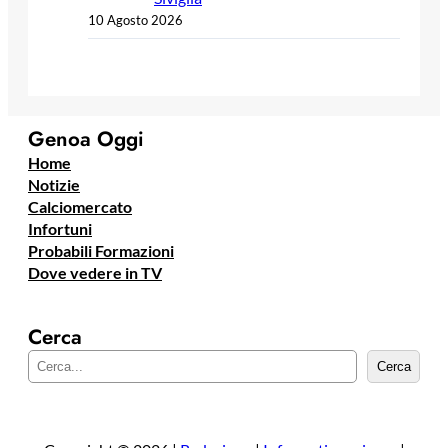
10 Agosto 2026
Genoa Oggi
Home
Notizie
Calciomercato
Infortuni
Probabili Formazioni
Dove vedere in TV
Cerca
C
Cerca
e
r
c
a