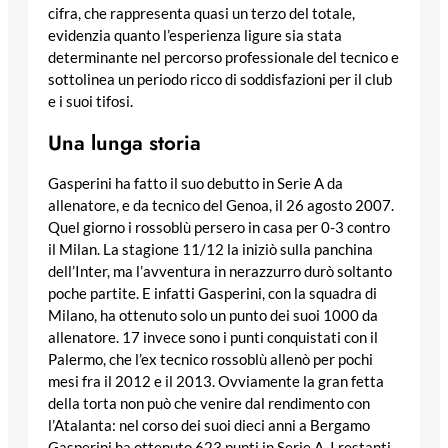
cifra, che rappresenta quasi un terzo del totale,
evidenzia quanto l’esperienza ligure sia stata
determinante nel percorso professionale del tecnico e
sottolinea un periodo ricco di soddisfazioni per il club
e i suoi tifosi.
Una lunga storia
Gasperini ha fatto il suo debutto in Serie A da
allenatore, e da tecnico del Genoa, il 26 agosto 2007.
Quel giorno i rossoblù persero in casa per 0-3 contro
il Milan. La stagione 11/12 la iniziò sulla panchina
dell’Inter, ma l’avventura in nerazzurro durò soltanto
poche partite. E infatti Gasperini, con la squadra di
Milano, ha ottenuto solo un punto dei suoi 1000 da
allenatore. 17 invece sono i punti conquistati con il
Palermo, che l’ex tecnico rossoblù allenò per pochi
mesi fra il 2012 e il 2013. Ovviamente la gran fetta
della torta non può che venire dal rendimento con
l’Atalanta: nel corso dei suoi dieci anni a Bergamo
Gasperini ha ottenuto 623 punti in Serie A. I restanti