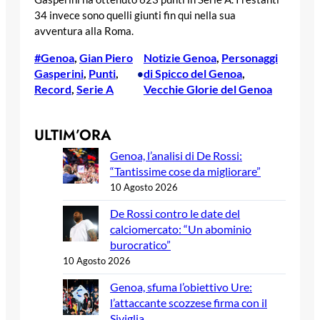
34 invece sono quelli giunti fin qui nella sua
avventura alla Roma.
#Genoa
, 
Gian Piero
Notizie Genoa
, 
Personaggi
Gasperini
, 
Punti
, 
di Spicco del Genoa
, 
•
Record
, 
Serie A
Vecchie Glorie del Genoa
ULTIM’ORA
Genoa, l’analisi di De Rossi:
“Tantissime cose da migliorare”
10 Agosto 2026
De Rossi contro le date del
calciomercato: “Un abominio
burocratico”
10 Agosto 2026
Genoa, sfuma l’obiettivo Ure:
l’attaccante scozzese firma con il
Siviglia