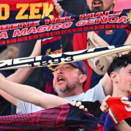
8 Agosto 2026
Genoa su Cheddira: duello con il
Cagliari per l’attaccante del Napoli
8 Agosto 2026
Gudmundsson può lasciare la
Fiorentina: il Genoa osserva, ritorno
possibile?
8 Agosto 2026