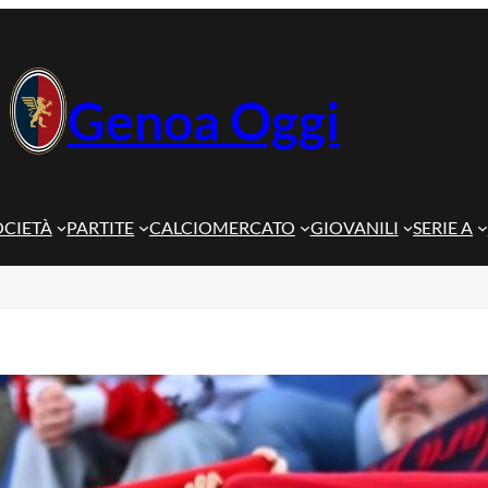
Genoa Oggi
OCIETÀ
PARTITE
CALCIOMERCATO
GIOVANILI
SERIE A