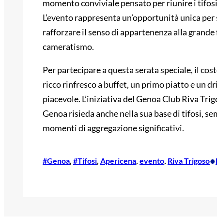
momento conviviale pensato per riunire i tifosi
L’evento rappresenta un’opportunità unica per 
rafforzare il senso di appartenenza alla grande 
cameratismo.
Per partecipare a questa serata speciale, il cost
ricco rinfresco a buffet, un primo piatto e un 
piacevole. L’iniziativa del Genoa Club Riva Tri
Genoa risieda anche nella sua base di tifosi, se
momenti di aggregazione significativi.
•
#Genoa
, 
#Tifosi
, 
Apericena
, 
evento
, 
Riva Trigoso