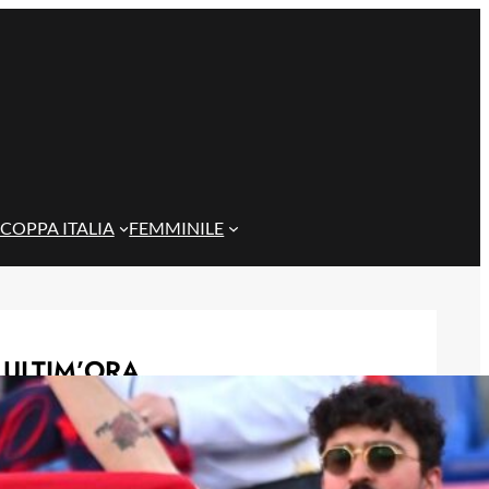
COPPA ITALIA
FEMMINILE
ULTIM’ORA
Scontri tra tifoserie a Genova:
spranghe e bastoni nei vicoli prima
del Trofeo Spagnolo