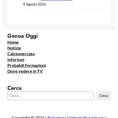
8 Agosto 2026
Genoa Oggi
Home
Notizie
Calciomercato
Infortuni
Probabili Formazioni
Dove vedere in TV
Cerca
C
Cerca
e
r
c
a
Copyright © 2026 |
Redazione
|
Informativa privacy
|