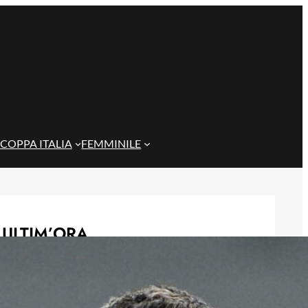
COPPA ITALIA
FEMMINILE
ULTIM’ORA
Rientra Østigård, il Genoa prepara il
trittico di sfide al Ferraris
6 Agosto 2026