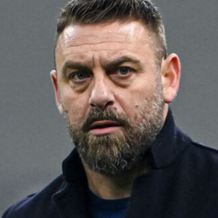
L’ex rossoblù Carparelli riparte dal
Cisano: nuova sfida a 50 anni
6 Agosto 2026
Genoa in lutto: è scomparso l’ex
allenatore Pippo Marchioro
6 Agosto 2026