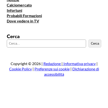
Calciomercato
Infortuni
Probabili Formazioni
Dove vedere in TV
Cerca
C
Cerca
e
r
c
a
Copyright © 2026 |
Redazione
|
Informativa privacy
|
Cookie Policy
|
Preferenze sui cookie
|
Dichiarazione di
accessibilità