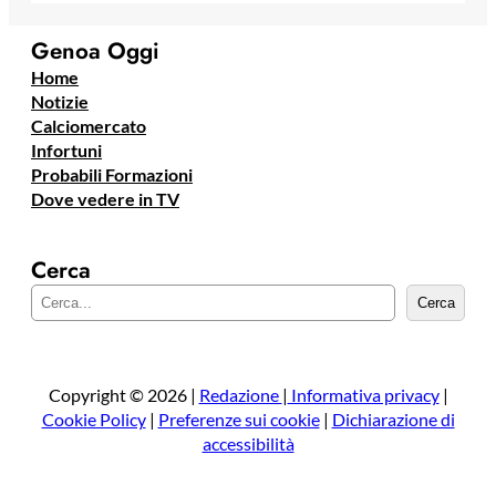
Genoa Oggi
Home
Notizie
Calciomercato
Infortuni
Probabili Formazioni
Dove vedere in TV
Cerca
C
Cerca
e
r
c
a
Copyright © 2026 |
Redazione
|
Informativa privacy
|
Cookie Policy
|
Preferenze sui cookie
|
Dichiarazione di
accessibilità