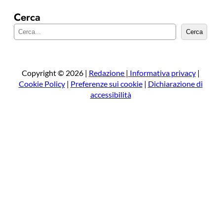
Cerca
C
Cerca
e
r
c
a
Copyright © 2026 |
Redazione
|
Informativa privacy
|
Cookie Policy
|
Preferenze sui cookie
|
Dichiarazione di
accessibilità