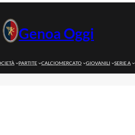
Genoa Oggi
OCIETÀ
PARTITE
CALCIOMERCATO
GIOVANILI
SERIE A