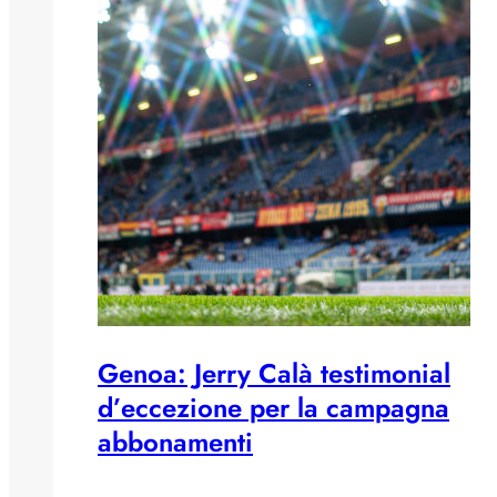
Genoa: Jerry Calà testimonial
d’eccezione per la campagna
abbonamenti