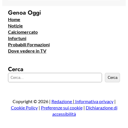
Genoa Oggi
Home
Notizie
Calciomercato
Infortuni
Probabili Formazioni
Dove vedere in TV
Cerca
C
Cerca
e
r
c
a
Copyright © 2026 |
Redazione
|
Informativa privacy
|
Cookie Policy
|
Preferenze sui cookie
|
Dichiarazione di
accessibilità