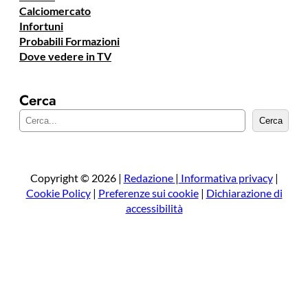
Calciomercato
Infortuni
Probabili Formazioni
Dove vedere in TV
Cerca
C
Cerca
e
r
c
a
Copyright © 2026 |
Redazione
|
Informativa privacy
|
Cookie Policy
|
Preferenze sui cookie
|
Dichiarazione di
accessibilità