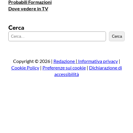
Probabili Formazioni
Dove vedere in TV
Cerca
C
Cerca
e
r
c
a
Copyright © 2026 |
Redazione
|
Informativa privacy
|
Cookie Policy
|
Preferenze sui cookie
|
Dichiarazione di
accessibilità