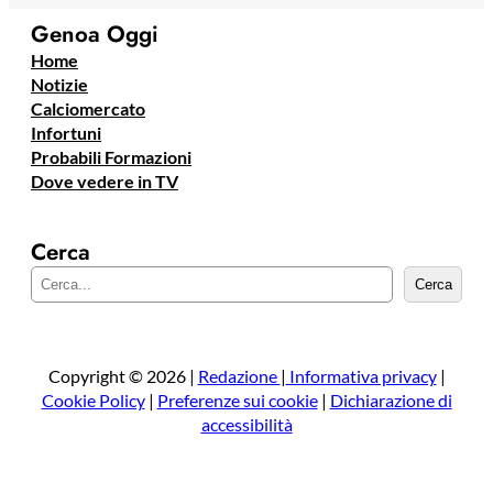
Genoa Oggi
Home
Notizie
Calciomercato
Infortuni
Probabili Formazioni
Dove vedere in TV
Cerca
C
Cerca
e
r
c
a
Copyright © 2026 |
Redazione
|
Informativa privacy
|
Cookie Policy
|
Preferenze sui cookie
|
Dichiarazione di
accessibilità