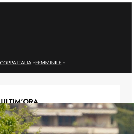
COPPA ITALIA
FEMMINILE
ULTIM’ORA
Corsa a tre per Piccoli, il Bologna
prova a superare il Genoa con
un’offerta definitiva