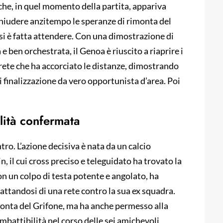
 che, in quel momento della partita, appariva
hiudere anzitempo le speranze di rimonta del
 si è fatta attendere. Con una dimostrazione di
 ben orchestrata, il Genoa è riuscito a riaprire i
 rete che ha accorciato le distanze, dimostrando
i finalizzazione da vero opportunista d’area. Poi
ilità confermata
ntro. L’azione decisiva è nata da un calcio
 il cui cross preciso e teleguidato ha trovato la
on un colpo di testa potente e angolato, ha
rattandosi di una rete contro la sua ex squadra.
onta del Grifone, ma ha anche permesso alla
imbattibilità nel corso delle sei amichevoli