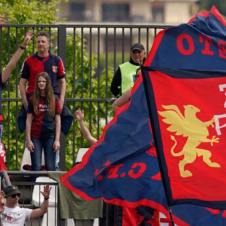
7 Agosto 2026
Sow è del Genoa, un centrocampista
da 4 milioni per De Rossi
7 Agosto 2026
Rientra Østigård, il Genoa prepara il
trittico di sfide al Ferraris
6 Agosto 2026