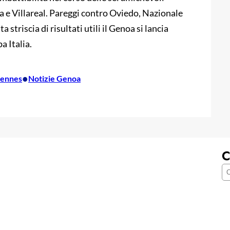
 e Villareal. Pareggi contro Oviedo, Nazionale
triscia di risultati utili il Genoa si lancia
a Italia.
•
ennes
Notizie Genoa
C
C
e
r
c