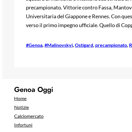
precampionato. Vittorie contro Fassa, Mantova
Universitaria del Giappone e Rennes. Con questa s
verso il primo impegno ufficiale. Quello di Copp
#Genoa
, 
#Malinovskyi
, 
Ostigard
, 
precampionato
, 
R
Genoa Oggi
Home
Notizie
Calciomercato
Infortuni