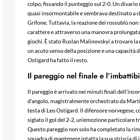
colpo, fissando il punteggio sul 2-0. Un divario
quasi insormontabile e sembrava destinato a c
Grifone. Tuttavia, la reazione dei rossoblù non
carattere e attraverso una manovra prolungata e
giochi. È stato Ruslan Malinovskyi a trovare la
un acuto senso della posizione e una capacità d
Ostigard ha fatto il resto.
Il pareggio nel finale e l’imbattib
Il pareggio è arrivato nei minuti finali dell’inco
d’angolo, magistralmente orchestrato da Martin,
testa di Leo Ostigard. Il difensore norvegese, c
siglato il gol del 2-2, un’emozione particolare t
Questo pareggio non solo ha completato la rim
squadra di mantenere intatta la sua striscia di 