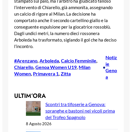
stampato sul palo, ma l’arbitro ha giudicato falloso
l’intervento di Chiarello, già ammonita, assegnando
un calcio di rigore al Milan. La decisione ha
comportato anche il secondo cartellino giallo e la
conseguente espulsione per la giocatrice rossoblù.
Dagli undici metri, la numero dieci rossonera
Arboleda ha trasformato, siglando il gol che ha deciso
l’incontro.
Notiz
#Arenzano
, 
Arboleda
, 
Calcio Femminile
, 
ie
Chiarello
, 
Genoa Women U19
, 
Milan
•
Geno
Women
, 
Primavera 1
, 
Zitta
a
ULTIM’ORA
Scontri tra tifoserie a Genova:
spranghe e bastoni nei vicoli prima
del Trofeo Spagnolo
8 Agosto 2026