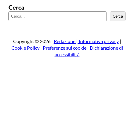
Cerca
C
Cerca
e
r
c
a
Copyright © 2026 |
Redazione
|
Informativa privacy
|
Cookie Policy
|
Preferenze sui cookie
|
Dichiarazione di
accessibilità