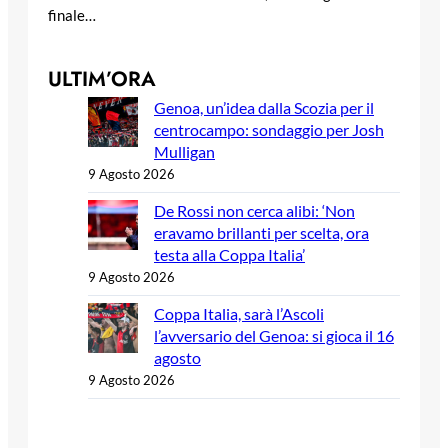
finale…
ULTIM’ORA
Genoa, un’idea dalla Scozia per il
centrocampo: sondaggio per Josh
Mulligan
9 Agosto 2026
De Rossi non cerca alibi: ‘Non
eravamo brillanti per scelta, ora
testa alla Coppa Italia’
9 Agosto 2026
Coppa Italia, sarà l’Ascoli
l’avversario del Genoa: si gioca il 16
agosto
9 Agosto 2026