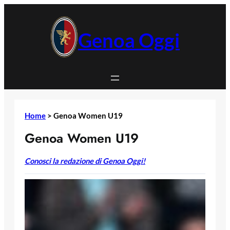
Vai
al
contenuto
Genoa Oggi
Home
>
Genoa Women U19
Genoa Women U19
Conosci la redazione di Genoa Oggi!