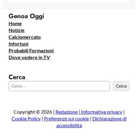
Genoa Oggi
Home
Notizie
Calciomercato
Infortuni
Probabili Formazioni
Dove vedere in TV
Cerca
C
Cerca
e
r
c
a
Copyright © 2026 |
Redazione
|
Informativa privacy
|
Cookie Policy
|
Preferenze sui cookie
|
Dichiarazione di
accessibilità