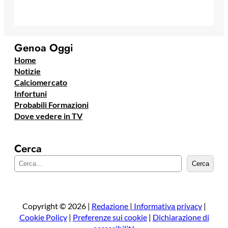
Genoa Oggi
Home
Notizie
Calciomercato
Infortuni
Probabili Formazioni
Dove vedere in TV
Cerca
C
Cerca
e
r
c
a
Copyright © 2026 |
Redazione
|
Informativa privacy
|
Cookie Policy
|
Preferenze sui cookie
|
Dichiarazione di