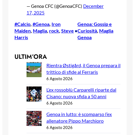
— Genoa CFC (@GenoaCFC)
December
17, 2025
#Calcio
, 
#Genoa
, 
Iron
Genoa: Gossip e
Maiden
, 
Maglia
, 
rock
, 
Steve
Curiosità
, 
Maglia
•
Harris
Genoa
ULTIM’ORA
Rientra Østigård, il Genoa prepara il
trittico di sfide al Ferraris
6 Agosto 2026
L’ex rossoblù Carparelli riparte dal
Cisano: nuova sfida a 50 anni
6 Agosto 2026
Genoa in lutto: è scomparso l’ex
allenatore Pippo Marchioro
6 Agosto 2026