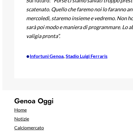
Sul futuro: “
Forse ci siamo salvati troppo pres
scatenato. Quello che faremo noi lo faranno anch
mercoledì, staremo insieme e vedremo. Non ho f
sarà poi modo e maniera di programmare. Lo a
valigia pronta”.
•
Infortuni Genoa
, 
Stadio Luigi Ferraris
Genoa Oggi
Home
Notizie
Calciomercato