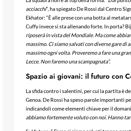
La squadra non è al top della forma. “
Dal punto 
acciacchi
“, ha spiegato De Rossi dal Centro Sign
Ekhator: “È alle prese con una botta al metatar
Cuffy invece si sta allenando forte. In porta? B
riposerà in vista del Mondiale. Ma come abbia
massimo. Ci siamo salvati con diverse gare di an
massimo ogni volta. Proveremo a fare una grand
Lecce. Non faremo una scampagnata”.
Spazio ai giovani: il futuro con
La sfida contro i salentini, per cui la partita è d
Genoa. De Rossi ha speso parole importanti 
indicandoli come elementi chiave per il domani
abbiamo fortemente voluto con noi. Hanno tanti