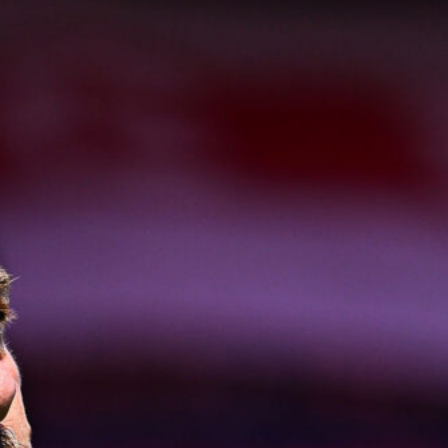
7 Agosto 2026
Corsa a tre per Piccoli, il Bologna
prova a superare il Genoa con
un’offerta definitiva
7 Agosto 2026
Sow è del Genoa, un centrocampista
da 4 milioni per De Rossi
7 Agosto 2026