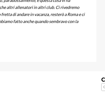
to, paradossalmente, e questa cosa vi ha
e altri allenatori in altri club. Ci rivedremo
retta di andare in vacanza, resterò a Roma e ci
bbiamo fatto anche quando sembravo con la
C
C
e
r