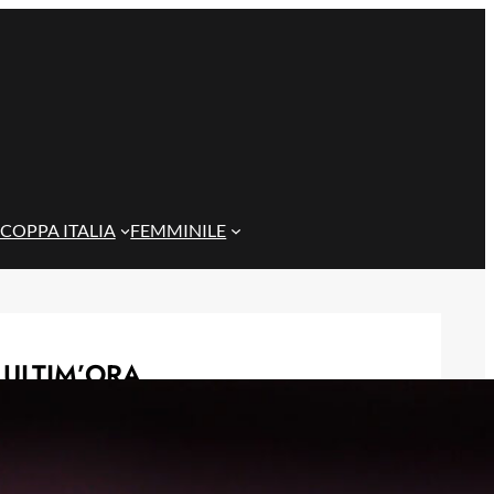
COPPA ITALIA
FEMMINILE
ULTIM’ORA
Genoa, l’ex van ’t Schip riparte dalla
Nazionale: è il nuovo ct del
Kazakistan