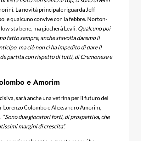
di vista fisico non siamo al top, ci sono diversi
orini. La novità principale riguarda Jeff
so, e qualcuno convive con la febbre. Norton-
ijlow sta bene, ma giocherà Leali.
Qualcuno poi
mo fatto sempre, anche stavolta daremo il
ticipo, ma ciò non ci ha impedito di dare il
e partita con rispetto di tutti, di Cremonese e
 Colombo e Amorim
ecisiva, sarà anche una vetrina per il futuro del
per Lorenzo Colombo e Alexsandro Amorim,
.
“Sono due giocatori forti, di prospettiva, che
ssimi margini di crescita”.