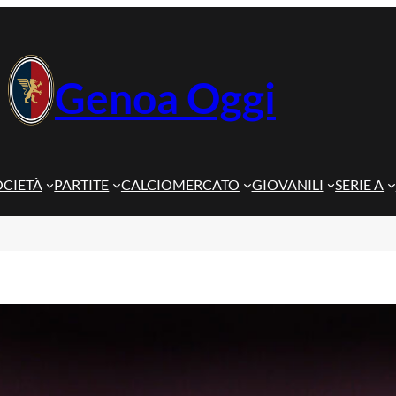
Genoa Oggi
OCIETÀ
PARTITE
CALCIOMERCATO
GIOVANILI
SERIE A