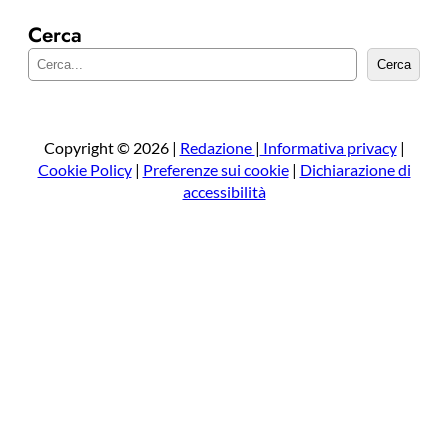
Cerca
C
Cerca
e
r
c
a
Copyright © 2026 |
Redazione
|
Informativa privacy
|
Cookie Policy
|
Preferenze sui cookie
|
Dichiarazione di
accessibilità