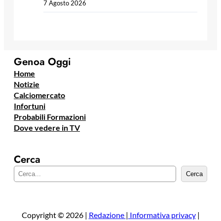
7 Agosto 2026
Genoa Oggi
Home
Notizie
Calciomercato
Infortuni
Probabili Formazioni
Dove vedere in TV
Cerca
C
Cerca
e
r
c
a
Copyright © 2026 |
Redazione
|
Informativa privacy
|