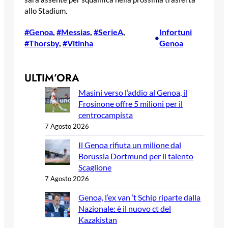
allo Stadium.
#Genoa
, 
#Messias
, 
#SerieA
, 
Infortuni
•
#Thorsby
, 
#Vitinha
Genoa
ULTIM’ORA
Masini verso l’addio al Genoa, il
Frosinone offre 5 milioni per il
centrocampista
7 Agosto 2026
Il Genoa rifiuta un milione dal
Borussia Dortmund per il talento
Scaglione
7 Agosto 2026
Genoa, l’ex van ’t Schip riparte dalla
Nazionale: è il nuovo ct del
Kazakistan