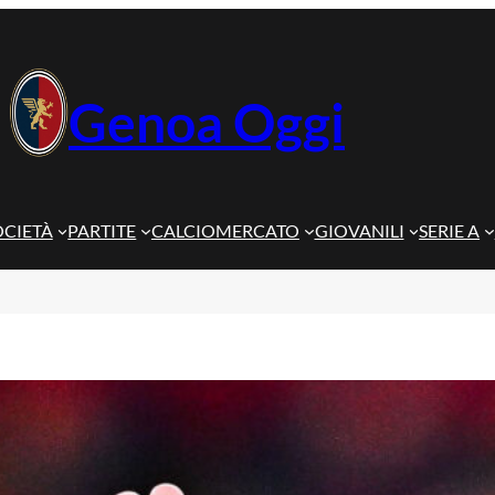
Genoa Oggi
OCIETÀ
PARTITE
CALCIOMERCATO
GIOVANILI
SERIE A