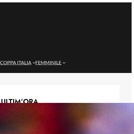
COPPA ITALIA
FEMMINILE
ULTIM’ORA
Genoa, una nuova pista per
l’attacco: si valuta Daniel Jebbison
del Bournemouth