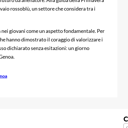
ivaio rossoblù, un settore che considera tra i
ia nei giovani come un aspetto fondamentale. Per
che hanno dimostrato il coraggio di valorizzare i
esso dichiarato senza esitazioni: un giorno
 Genoa.
noa
C
C