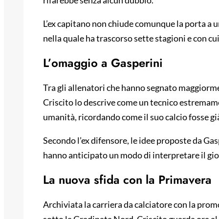
rifarebbe senza alcun dubbio.
L’ex capitano non chiude comunque la porta a un
nella quale ha trascorso sette stagioni e con cu
L’omaggio a Gasperini
Tra gli allenatori che hanno segnato maggiorme
Criscito lo descrive come un tecnico estremam
umanità, ricordando come il suo calcio fosse già
Secondo l’ex difensore, le idee proposte da Ga
hanno anticipato un modo di interpretare il gio
La nuova sfida con la Primavera
Archiviata la carriera da calciatore con la pro
sotto la Gradinata Nord, Criscito guarda ora al