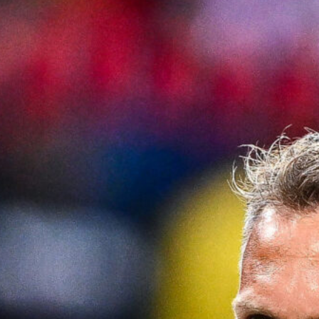
5 Agosto 2026
Dieci gol subiti dal Bournemouth: un
campanello d’allarme per il Genoa di
De Rossi
5 Agosto 2026
Genoa, spunta Walid Cheddira per
l’attacco: l’attaccante del Napoli è
stato proposto al club rossoblù
5 Agosto 2026