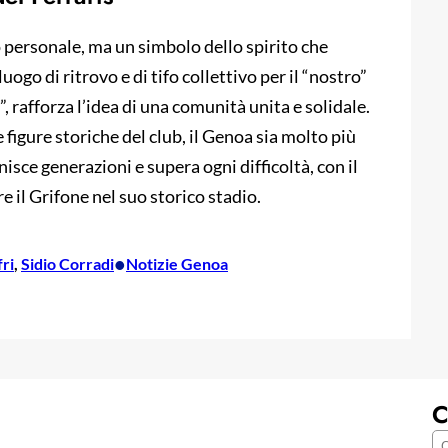
o personale, ma un simbolo dello spirito che
go di ritrovo e di tifo collettivo per il “nostro”
, rafforza l’idea di una comunità unita e solidale.
 figure storiche del club, il Genoa sia molto più
isce generazioni e supera ogni difficoltà, con il
e il Grifone nel suo storico stadio.
•
ri
, 
Sidio Corradi
Notizie Genoa
C
C