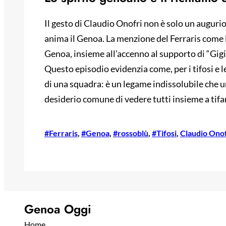
Il gesto di Claudio Onofri non è solo un auguri
anima il Genoa. La menzione del Ferraris come luo
Genoa, insieme all’accenno al supporto di “Gigi”
Questo episodio evidenzia come, per i tifosi e le
di una squadra: è un legame indissolubile che un
desiderio comune di vedere tutti insieme a tifar
#Ferraris
, 
#Genoa
, 
#rossoblù
, 
#Tifosi
, 
Claudio Onof
Genoa Oggi
Home