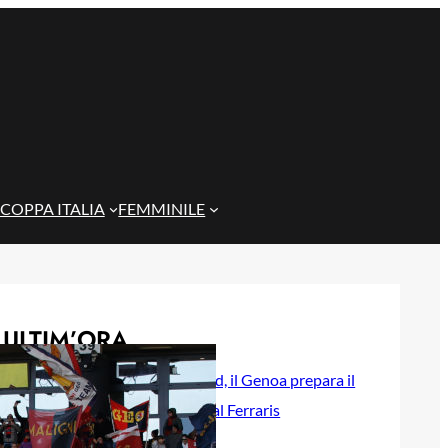
COPPA ITALIA
FEMMINILE
ULTIM’ORA
Rientra Østigård, il Genoa prepara il
trittico di sfide al Ferraris
6 Agosto 2026