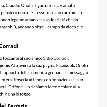
no, Claudio Onofri, figura storica e amata
o pensiero non a sé stesso, ma a un caro amico.
ofondo legame umano e la solidarietà che da
ossoblù, andando oltre il campo da gioco e le
 Corradi
o toccante al suo amico Sidio Corradi,
gione. Attraverso la sua pagina Facebook, Onofri
e il supporto della comunità genoana. Il messaggio
’intera tifoseria attende con impazienza il suo
er il Grifone. Un richiamo forte e chiaro alla
 chi ne ha bisogno.
el Ferraris