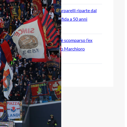
L’ex rossoblù Carparelli riparte dal
Cisano: nuova sfida a 50 anni
6 Agosto 2026
Genoa in lutto: è scomparso l’ex
allenatore Pippo Marchioro
6 Agosto 2026