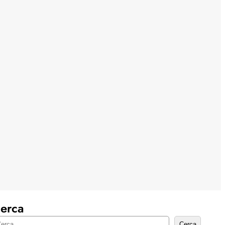
erca
Cerca