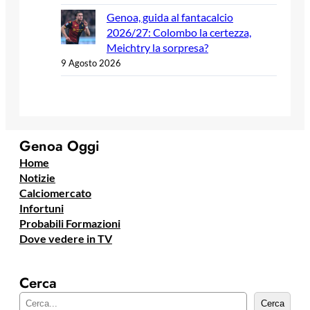
Genoa, guida al fantacalcio
2026/27: Colombo la certezza,
Meichtry la sorpresa?
9 Agosto 2026
Genoa Oggi
Home
Notizie
Calciomercato
Infortuni
Probabili Formazioni
Dove vedere in TV
Cerca
C
Cerca