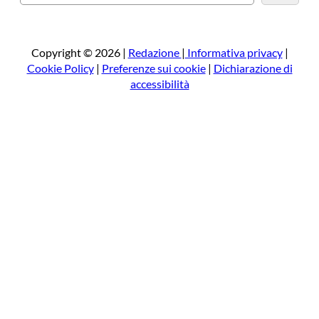
e
r
c
a
Copyright © 2026 |
Redazione
|
Informativa privacy
|
Cookie Policy
|
Preferenze sui cookie
|
Dichiarazione di
accessibilità