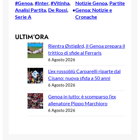
#Genoa
, 
#Inter
, 
#Vitinha
, 
Notizie Genoa
, 
Partite
Analisi Partita
, 
De Rossi
, 
Genoa: Notizie e
•
Serie A
Cronache
ULTIM’ORA
Rientra Østigård, il Genoa prepara il
trittico di sfide al Ferraris
6 Agosto 2026
L’ex rossoblù Carparelli riparte dal
Cisano: nuova sfida a 50 anni
6 Agosto 2026
Genoa in lutto: è scomparso l’ex
allenatore Pippo Marchioro
6 Agosto 2026