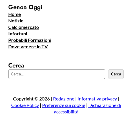
Genoa Oggi
Home
Notizie
Calciomercato
Infortuni
Probabili Formazioni
Dove vedere in TV
Cerca
C
Cerca
e
r
c
a
Copyright © 2026 |
Redazione
|
Informativa privacy
|
Cookie Policy
|
Preferenze sui cookie
|
Dichiarazione di
accessibilità