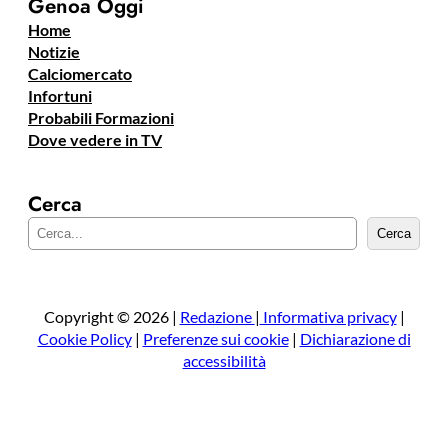
Genoa Oggi
Home
Notizie
Calciomercato
Infortuni
Probabili Formazioni
Dove vedere in TV
Cerca
C
Cerca
e
r
c
a
Copyright © 2026 |
Redazione
|
Informativa privacy
|
Cookie Policy
|
Preferenze sui cookie
|
Dichiarazione di
accessibilità