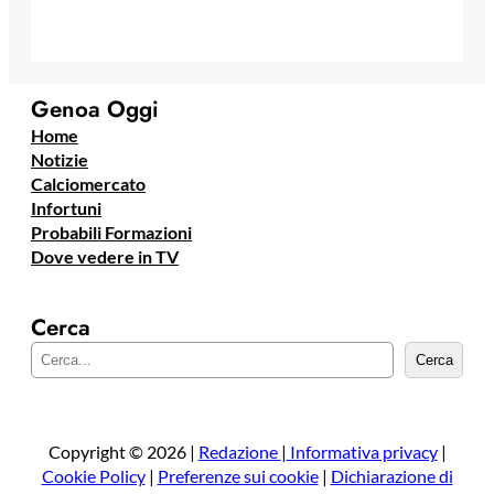
Genoa Oggi
Home
Notizie
Calciomercato
Infortuni
Probabili Formazioni
Dove vedere in TV
Cerca
C
Cerca
e
r
c
a
Copyright © 2026 |
Redazione
|
Informativa privacy
|
Cookie Policy
|
Preferenze sui cookie
|
Dichiarazione di