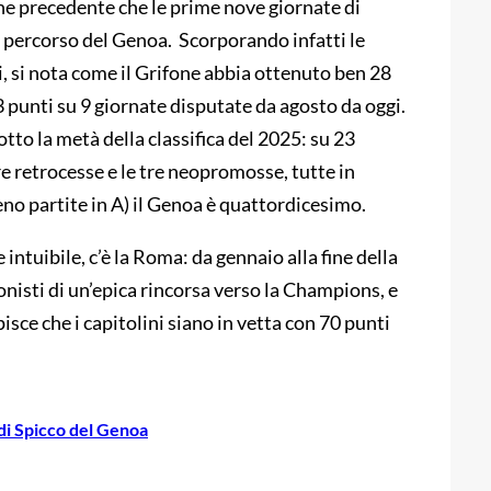
ione precedente che le prime nove giornate di
ul percorso del Genoa. Scorporando infatti le
ni, si nota come il Grifone abbia ottenuto ben 28
3 punti su 9 giornate disputate da agosto da oggi.
to la metà della classifica del 2025: su 23
e retrocesse e le tre neopromosse, tutte in
no partite in A) il Genoa è quattordicesimo.
 intuibile, c’è la Roma: da gennaio alla fine della
gonisti di un’epica rincorsa verso la Champions, e
ce che i capitolini siano in vetta con 70 punti
di Spicco del Genoa