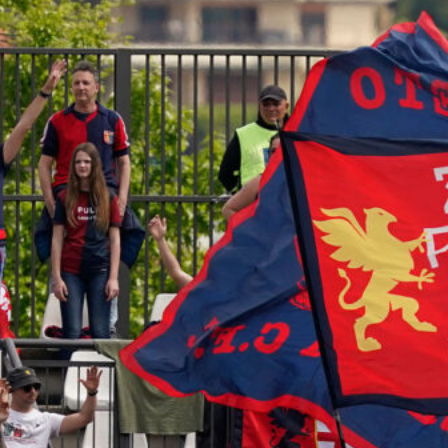
7 Agosto 2026
Il Genoa rifiuta un milione dal
Borussia Dortmund per il talento
Scaglione
7 Agosto 2026
Genoa, l’ex van ’t Schip riparte dalla
Nazionale: è il nuovo ct del
Kazakistan
7 Agosto 2026