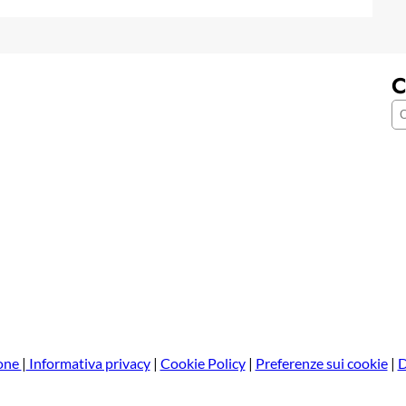
C
C
e
r
c
a
one
|
Informativa privacy
|
Cookie Policy
|
Preferenze sui cookie
|
D