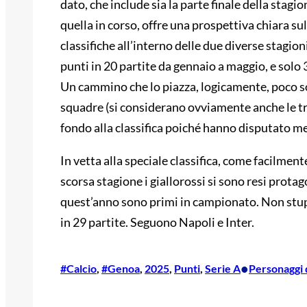
dato, che include sia la parte finale della stag
quella in corso, offre una prospettiva chiara s
classifiche all’interno delle due diverse stagio
punti in 20 partite da gennaio a maggio, e solo 
Un cammino che lo piazza, logicamente, poco sot
squadre (si considerano ovviamente anche le tr
fondo alla classifica poiché hanno disputato me
In vetta alla speciale classifica, come facilmente
scorsa stagione i giallorossi si sono resi prota
quest’anno sono primi in campionato. Non stupis
in 29 partite. Seguono Napoli e Inter.
•
#Calcio
, 
#Genoa
, 
2025
, 
Punti
, 
Serie A
Personaggi 