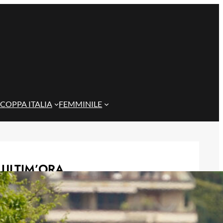
COPPA ITALIA
FEMMINILE
ULTIM’ORA
Masini verso l’addio al Genoa, il
Frosinone offre 5 milioni per il
centrocampista