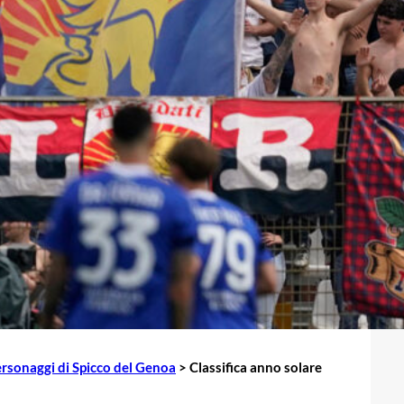
rsonaggi di Spicco del Genoa
>
Classifica anno solare