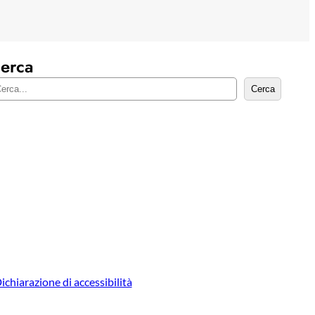
erca
Cerca
ichiarazione di accessibilità