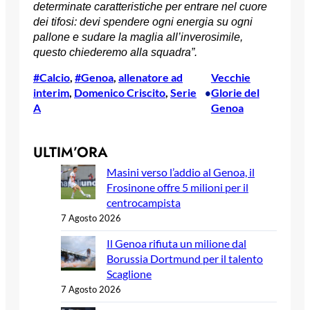
determinate caratteristiche per entrare nel cuore
dei tifosi: devi spendere ogni energia su ogni
pallone e sudare la maglia all’inverosimile,
questo chiederemo alla squadra”.
#Calcio
, 
#Genoa
, 
allenatore ad
Vecchie
interim
, 
Domenico Criscito
, 
Serie
Glorie del
•
A
Genoa
ULTIM’ORA
Masini verso l’addio al Genoa, il
Frosinone offre 5 milioni per il
centrocampista
7 Agosto 2026
Il Genoa rifiuta un milione dal
Borussia Dortmund per il talento
Scaglione
7 Agosto 2026