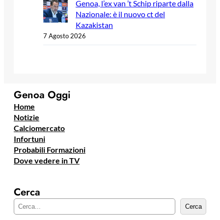
Genoa, l’ex van ’t Schip riparte dalla
Nazionale: è il nuovo ct del
Kazakistan
7 Agosto 2026
Genoa Oggi
Home
Notizie
Calciomercato
Infortuni
Probabili Formazioni
Dove vedere in TV
Cerca
C
Cerca
e