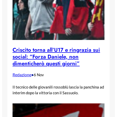
Criscito torna all’U17 e ringrazia sui
social: “Forza Daniele, non
dimenticherò questi giorni”
Redazione
•
6 Nov
Il tecnico delle giovanili rossoblù lascia la panchina ad
interim dopo la vittoria con il Sassuolo.