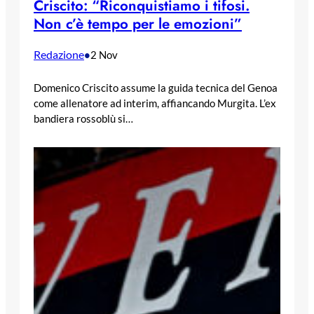
Criscito: “Riconquistiamo i tifosi.
Non c’è tempo per le emozioni”
Redazione
•
2 Nov
Domenico Criscito assume la guida tecnica del Genoa
come allenatore ad interim, affiancando Murgita. L’ex
bandiera rossoblù si…