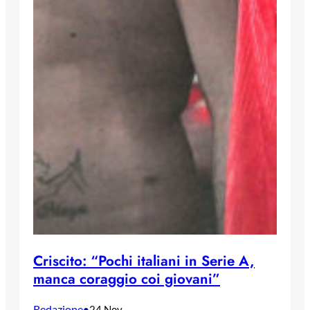
Criscito: “Pochi italiani in Serie A,
manca coraggio coi giovani”
Redazione
•
24 Nov