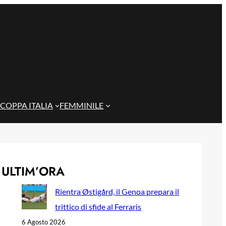
COPPA ITALIA
FEMMINILE
ULTIM’ORA
Rientra Østigård, il Genoa prepara il
trittico di sfide al Ferraris
6 Agosto 2026