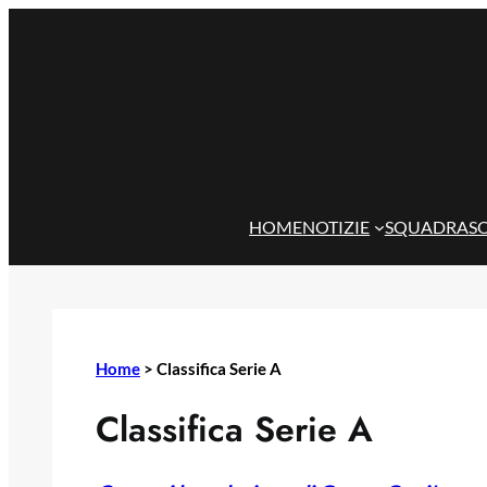
Vai
al
contenuto
HOME
NOTIZIE
SQUADRA
S
Home
>
Classifica Serie A
Classifica Serie A