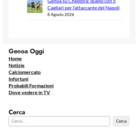
Genoa su Cheddira: duello con il
Cagliari per l’attaccante del Napoli
8 Agosto 2026
Genoa Oggi
Home
Notizie
Calciomercato
Infortuni
Probabili Formazioni
Dove vedere in TV
Cerca
C
Cerca
e
r