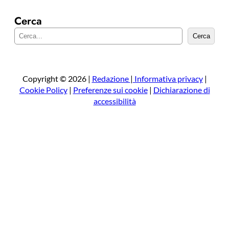
Cerca
C
Cerca
e
r
c
a
Copyright © 2026 |
Redazione
|
Informativa privacy
|
Cookie Policy
|
Preferenze sui cookie
|
Dichiarazione di
accessibilità