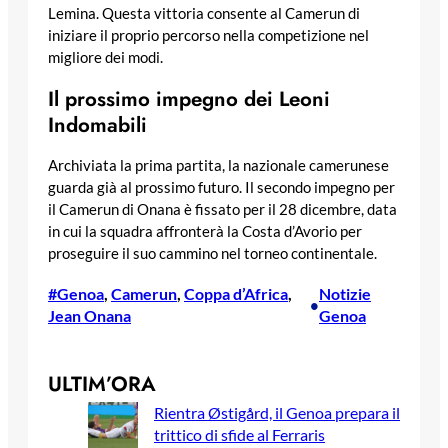
Lemina. Questa vittoria consente al Camerun di
iniziare il proprio percorso nella competizione nel
migliore dei modi.
Il prossimo impegno dei Leoni
Indomabili
Archiviata la prima partita, la nazionale camerunese
guarda già al prossimo futuro. Il secondo impegno per
il Camerun di Onana è fissato per il 28 dicembre, data
in cui la squadra affronterà la Costa d’Avorio per
proseguire il suo cammino nel torneo continentale.
#Genoa
, 
Camerun
, 
Coppa d’Africa
, 
Notizie
•
Jean Onana
Genoa
ULTIM’ORA
Rientra Østigård, il Genoa prepara il
trittico di sfide al Ferraris